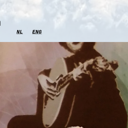
m
NL
ENG