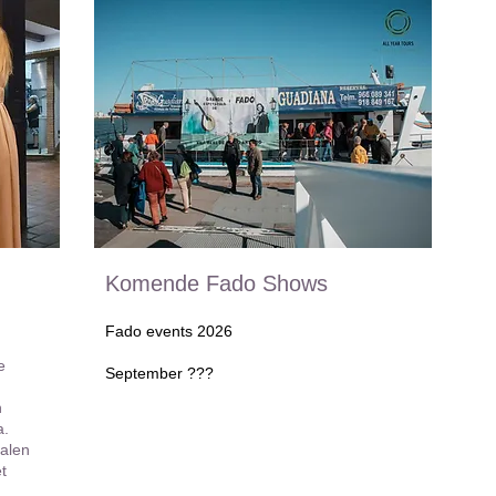
Komende Fado Shows
Fado events 2026
e
September ???
​
n
a.
halen
t