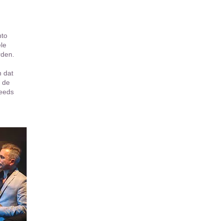
nto
le
rden.
n dat
n de
teeds